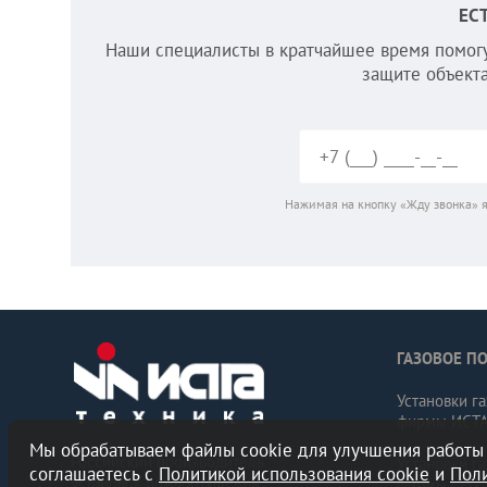
ЕС
Наши специалисты в кратчайшее время помогу
защите объекта
Нажимая на кнопку «Жду звонка» я
ГАЗОВОЕ П
Установки г
фирмы ИСТ
Мы обрабатываем файлы cookie для улучшения работы 
Российский производитель
Установки г
соглашаетесь с
Политикой использования cookie
и
Пол
установок пожаротушения
фирмы LPG 