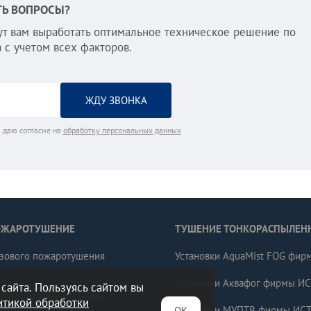
ТЬ ВОПРОСЫ?
т вам выработать оптимальное техническое решение по
 с учетом всех факторов.
 даю согласие на
обработку персональных данных
ОЖАРОТУШЕНИЕ
ТУШЕНИЕ ТОНКОРАСПЫЛЕН
азового пожаротушения
Установки AquaMist FOG фир
А
Установки Аквафог фирмы И
сайта. Пользуясь сайтом вы
азового пожаротушения
итикой обработки
TYCO
Установки МУПТВ фирмы ИС
ОК