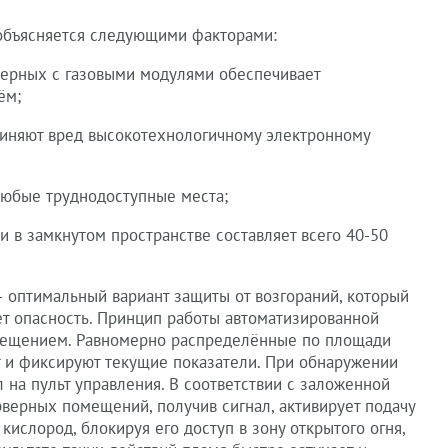
 объясняется следующими факторами:
верных с газовыми модулями обеспечивает
ём;
чиняют вред высокотехнологичному электронному
любые труднодоступные места;
 в замкнутом пространстве составляет всего 40-50
 оптимальный вариант защиты от возгораний, который
т опасность. Принцип работы автоматизированной
омещением. Равномерно распределённые по площади
 и фиксируют текущие показатели. При обнаружении
 на пульт управления. В соответствии с заложенной
верных помещений, получив сигнал, активирует подачу
кислород, блокируя его доступ в зону открытого огня,