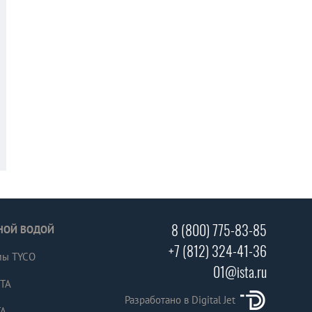
8 (800) 775-83-85
НОЙ ВОДОЙ
+7 (812) 324-41-36
мы TYCO
01@ista.ru
СТА
Разработано в Digital Jet
ТА