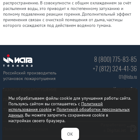
распространению. В совокупности с общим охлаждением за счёт
распыления воды, это приводит к постепенному затуханию и
полному подавлению реакции горения. Дополнительный эффект
применения связан с очисткой помещения от дыма, частицы
которого осаждаются под действием водяного тумана.
8 (800) 775-83-85
+7 (812) 324-41-36
Российский производитель
01@ista.ru
установок пожаротушения
Карта сайта
ГАЗОВОЕ ПОЖАРОТУШЕНИЕ
Мы обрабатываем файлы cookie для улучшения работы сайта.
ПЕННОЕ ПОЖАРОТУШЕНИЕ
Пользуясь сайтом вы соглашаетесь с
Политикой
использования cookie
и
Политикой обработки персональных
ТУШЕНИЕ ТОНКОРАСПЫЛЕННОЙ ВОДОЙ
данных
. Вы можете запретить сохранение cookie в
настройках своего браузера.
Разработано
Полезная информация
в
Digital Jet
ОК