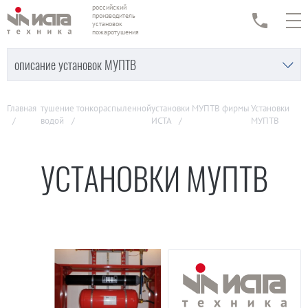
российский
производитель
установок
пожаротушения
описание установок МУПТВ
Главная
тушение тонкораспыленной
установки МУПТВ фирмы
Установки
водой
ИСТА
МУПТВ
УСТАНОВКИ МУПТВ