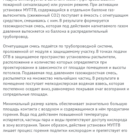
пожарной сигнализации) или ручном режиме. При активации
установки МУПТВ, содержащийся в отдельном баллоне газ-
вытеснитель (сжиженный CO2) поступает в ёмкость с огнетушащим
средством, смешиваясь с ним. В результате формируется
газожидкостная смесь, которая под действием нагнетаемого газом
давления вытесняется из баллона в распределительный
трубопровод.
Огнетушащая смесь подаётся по трубопроводной системе,
проложенной от модуля к защищаемому участку. В точках подачи
ОТВ в защищаемое пространство установлены распылители,
расположение и количество которых определяется при
проектировании в зависимости от площади помещения и высоты
потолков. Подаваемая под давлением газожидкостная смесь,
распыляется на множество мельчайших частиц. В результате в
помещение поступает мелкодисперсная водяная взвесь, которая
постепенно оседает вниз, равномерно покрывая очаг возгорания и
сопредельные площади.
Минимальный размер капель обеспечивает значительно большую
площадь контакта с воздухом и содержащимися в нём продуктами
горения. Вода под действием повышенной температуры
испаряется, частицы пара и воды препятствуют доступу кислорода
в зону возгорания. Таким образом, действие установки МУПТВ
лишает процесс горения подпитки кислородом и препятствует его