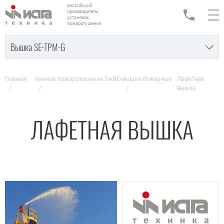
российский
производитель
установок
пожаротушения
Вышка SE-ТРМ-G
Главная
пенное пожаротушение SABO
вышки пожарные
Лафетная
вышка
ЛАФЕТНАЯ ВЫШКА