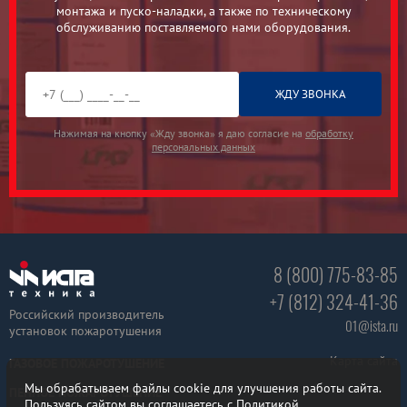
монтажа и пуско-наладки, а также по техническому
обслуживанию поставляемого нами оборудования.
Нажимая на кнопку «Жду звонка» я даю согласие на
обработку
персональных данных
8 (800) 775-83-85
+7 (812) 324-41-36
Российский производитель
01@ista.ru
установок пожаротушения
Карта сайта
ГАЗОВОЕ ПОЖАРОТУШЕНИЕ
Мы обрабатываем файлы cookie для улучшения работы сайта.
ПЕННОЕ ПОЖАРОТУШЕНИЕ
Пользуясь сайтом вы соглашаетесь с
Политикой