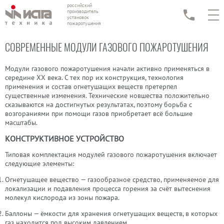
российский
производитель
установок
пожаротушения
СОВРЕМЕННЫЕ МОДУЛИ ГАЗОВОГО ПОЖАРОТУШЕНИЯ
Модули газового пожаротушения начали активно применяться в
середине XX века. С тех пор их конструкция, технология
применения и состав огнетушащих веществ претерпел
существенные изменения. Технические новшества положительно
сказываются на достигнутых результатах, поэтому борьба с
возгораниями при помощи газов приобретает всё большие
масштабы.
КОНСТРУКТИВНОЕ УСТРОЙСТВО
Типовая комплектация модулей газового пожаротушения включает
следующие элементы:
Огнетушащее вещество — газообразное средство, применяемое для
локализации и подавления процесса горения за счёт вытеснения
молекул кислорода из зоны пожара.
Баллоны — ёмкости для хранения огнетушащих веществ, в которых
газ находится под высоким давлением.