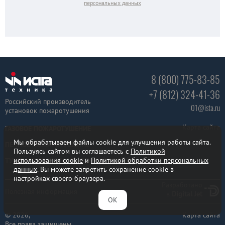
персональных данных
8 (800) 775-83-85
+7 (812) 324-41-36
Российский производитель
01@ista.ru
установок пожаротушения
Карта сайта
ГАЗОВОЕ ПОЖАРОТУШЕНИЕ
Мы обрабатываем файлы cookie для улучшения работы сайта.
ПЕННОЕ ПОЖАРОТУШЕНИЕ
Пользуясь сайтом вы соглашаетесь с
Политикой
использования cookie
и
Политикой обработки персональных
ТУШЕНИЕ ТОНКОРАСПЫЛЕННОЙ ВОДОЙ
данных
. Вы можете запретить сохранение cookie в
настройках своего браузера.
Разработано
Полезная информация
в
Digital Jet
ОК
© 2026,
Карта сайта
Все права защищены