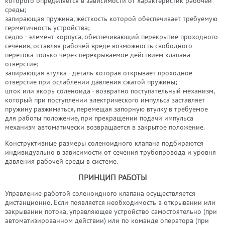
которого определяется в зависимости от характеристик рабочей
среды;
запирающая пружина, жёсткость которой обеспечивает требуемую
герметичность устройства;
седло - элемент корпуса, обеспечивающий перекрытие проходного
сечения, оставляя рабочей вреде возможность свободного
перетока только через перекрываемое действием клапана
отверстие;
запирающая втулка - деталь которая открывает проходное
отверстие при ослаблении давления сжатой пружины;
шток или якорь соленоида - возвратно поступательный механизм,
который при поступлении электрического импульса заставляет
пружину разжиматься, перемещая запорную втулку в требуемое
для работы положение, при прекращении подачи импульса
механизм автоматически возвращается в закрытое положение.
Конструктивные размеры соленоидного клапана подбираются
индивидуально в зависимости от сечения трубопровода и уровня
давления рабочей среды в системе.
ПРИНЦИП РАБОТЫ
Управление работой соленоидного клапана осуществляется
дистанционно. Если появляется необходимость в открывании или
закрывании потока, управляющее устройство самостоятельно (при
автоматизированном действии) или по команде оператора (при