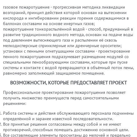
газовое пожаротушение
- прогрессивная методика ликвидации
возгораний, принцип действия которой основан на вытеснении
кислорода и ингибировании реакции горения содержащимися в
баллонах составами на основе инертных газов;
пожаротушение тонкораспылённой водой
- способ, придуманный в
развитие традиционного водного метода, основан на подаче воды
под давлением вытесняющего газа и распылении её сквозь
мелкодисперсные спринклерные или дренчерные оросители;
установки с пенными огнетушащими составами - проектирование
пенного пожаротушения подразумевает размещение модулей со
специальными пенообразующими составами, которые при пуске
системы и контакте с водой превращаются в объёмный поток пены,
равномерно заполняющей защищаемое помещение.
ВОЗМОЖНОСТИ, КОТОРЫЕ ПРЕДОСТАВЛЯЕТ ПРОЕКТ
Профессиональное проектирование пожаротушения позволяет
получить множество преимуществ перед самостоятельными
решениями:
Работа системы и действия обслуживающего персонала подчинены
определённой и заранее известной последовательности.
Все принятые решения согласованы между собой и не имеют
противоречий, способных помешать достижению основной цели.
Все составляющие элементы просчитаны до мелочей и предельно