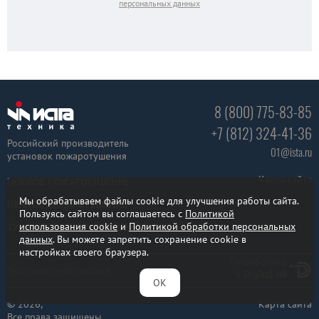
персональных данных
8 (800) 775-83-85
+7 (812) 324-41-36
Российский производитель
01@ista.ru
установок пожаротушения
Карта сайта
ГАЗОВОЕ ПОЖАРОТУШЕНИЕ
Мы обрабатываем файлы cookie для улучшения работы сайта.
ПЕННОЕ ПОЖАРОТУШЕНИЕ
Пользуясь сайтом вы соглашаетесь с
Политикой
использования cookie
и
Политикой обработки персональных
ТУШЕНИЕ ТОНКОРАСПЫЛЕННОЙ ВОДОЙ
данных
. Вы можете запретить сохранение cookie в
настройках своего браузера.
Разработано
Полезная информация
в
Digital Jet
ОК
© 2026,
Карта сайта
Все права защищены