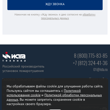
Нажимая на кнопку «Жду звонка» я даю согласие на
обработку
персональных данных
8 (800) 775-83-85
+7 (812) 324-41-36
Российский производитель
01@ista.ru
установок пожаротушения
Карта сайта
ГАЗОВОЕ ПОЖАРОТУШЕНИЕ
Мы обрабатываем файлы cookie для улучшения работы сайта.
ПЕННОЕ ПОЖАРОТУШЕНИЕ
Пользуясь сайтом вы соглашаетесь с
Политикой
использования cookie
и
Политикой обработки персональных
ТУШЕНИЕ ТОНКОРАСПЫЛЕННОЙ ВОДОЙ
данных
. Вы можете запретить сохранение cookie в
настройках своего браузера.
Разработано