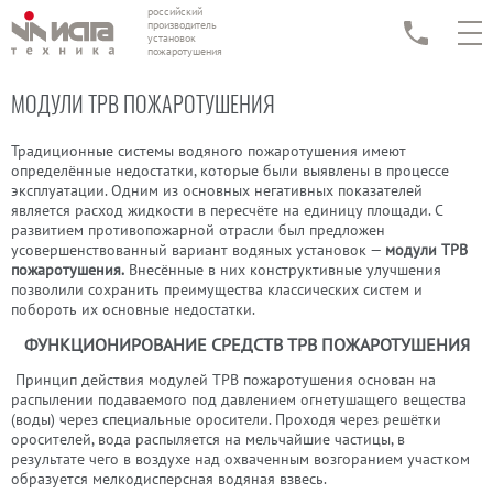
российский
производитель
установок
пожаротушения
МОДУЛИ ТРВ ПОЖАРОТУШЕНИЯ
Традиционные
системы водяного пожаротушения
имеют
определённые недостатки, которые были выявлены в процессе
эксплуатации. Одним из основных негативных показателей
является расход жидкости в пересчёте на единицу площади. С
развитием противопожарной отрасли был предложен
усовершенствованный вариант водяных установок —
модули ТРВ
пожаротушения.
Внесённые в них конструктивные улучшения
позволили сохранить преимущества классических систем и
побороть их основные недостатки.
ФУНКЦИОНИРОВАНИЕ СРЕДСТВ ТРВ ПОЖАРОТУШЕНИЯ
Принцип действия модулей ТРВ пожаротушения основан на
распылении подаваемого под давлением огнетушащего вещества
(воды) через специальные оросители. Проходя через решётки
оросителей, вода распыляется на мельчайшие частицы, в
результате чего в воздухе над охваченным возгоранием участком
образуется мелкодисперсная водяная взвесь.