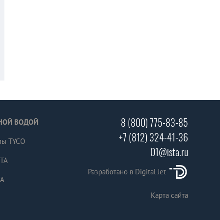
8 (800) 775-83-85
НОЙ ВОДОЙ
+7 (812) 324-41-36
мы TYCO
01@ista.ru
СТА
Разработано в Digital Jet
ТА
Карта сайта