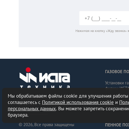
Нажимая на кнопку «Жду звонка» я
ГАЗОВОЕ П
Установки г
фирмы ИСТ
Мы обрабатываем файлы cookie для улучшения работы 
Российский производитель
Установки г
соглашаетесь с
Политикой использования cookie
и
Пол
установок пожаротушения
фирмы LPG 
персональных данных
. Вы можете запретить сохранени
браузера.
© 2026, Все права защищены
ПЕННОЕ П